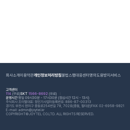
회사소개
이용약관
개인정보처리방침
불법스팸대응센터
명의도용방지서비스
고객센터
114
(무료)
SKT
1566-8692
(유료)
운영시간
평일 09시30분 - 17시30분 (점심시간 12시 - 13시)
주식회사 조이텔
대표: 정민기
사업자등록번호: 886-87-00313
경기도 부천시 원미구 중동로254번길 78, 702호(중동, 필타운)
FAX: 02-6958-9821
E-mail: admin@joytel.kr
COPYRIGHT©JOYTEL CO.LTD. ALL RIGHTS RESERVED.