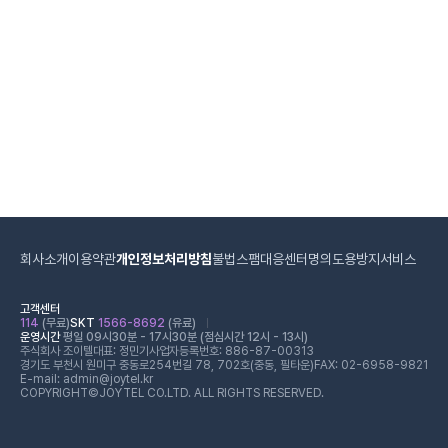
회사소개
이용약관
개인정보처리방침
불법스팸대응센터
명의도용방지서비스
고객센터
114
(무료)
SKT
1566-8692
(유료)
운영시간
평일 09시30분 - 17시30분 (점심시간 12시 - 13시)
주식회사 조이텔
대표: 정민기
사업자등록번호: 886-87-00313
경기도 부천시 원미구 중동로254번길 78, 702호(중동, 필타운)
FAX: 02-6958-9821
E-mail: admin@joytel.kr
COPYRIGHT©JOYTEL CO.LTD. ALL RIGHTS RESERVED.