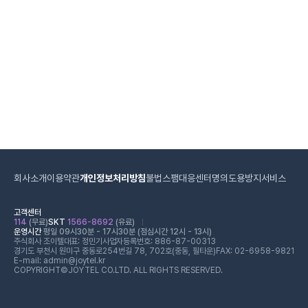
회사소개
이용약관
개인정보처리방침
불법스팸대응센터
명의도용방지서비스
고객센터
114
(무료)
SKT
1566-8692
(유료)
운영시간
평일 09시30분 - 17시30분 (점심시간 12시 - 13시)
주식회사 조이텔
대표: 정민기
사업자등록번호: 886-87-00313
경기도 부천시 원미구 중동로254번길 78, 702호(중동, 필타운)
FAX: 02-6958-9821
E-mail: admin@joytel.kr
COPYRIGHT©JOYTEL CO.LTD. ALL RIGHTS RESERVED.