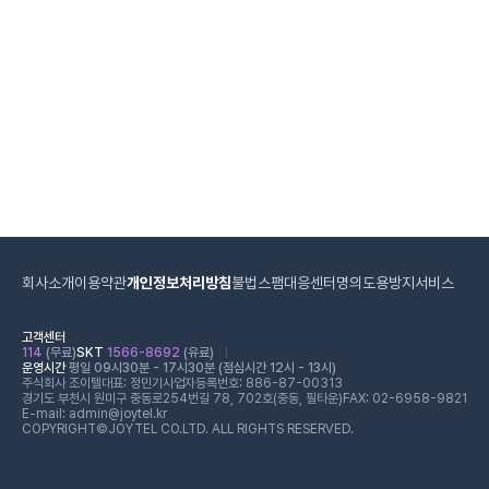
회사소개
이용약관
개인정보처리방침
불법스팸대응센터
명의도용방지서비스
고객센터
114
(무료)
SKT
1566-8692
(유료)
운영시간
평일 09시30분 - 17시30분 (점심시간 12시 - 13시)
주식회사 조이텔
대표: 정민기
사업자등록번호: 886-87-00313
경기도 부천시 원미구 중동로254번길 78, 702호(중동, 필타운)
FAX: 02-6958-9821
E-mail: admin@joytel.kr
COPYRIGHT©JOYTEL CO.LTD. ALL RIGHTS RESERVED.