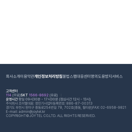
회사소개
이용약관
개인정보처리방침
불법스팸대응센터
명의도용방지서비스
고객센터
114
(무료)
SKT
1566-8692
(유료)
운영시간
평일 09시30분 - 17시30분 (점심시간 12시 - 13시)
주식회사 조이텔
대표: 정민기
사업자등록번호: 886-87-00313
경기도 부천시 원미구 중동로254번길 78, 702호(중동, 필타운)
FAX: 02-6958-9821
E-mail: admin@joytel.kr
COPYRIGHT©JOYTEL CO.LTD. ALL RIGHTS RESERVED.