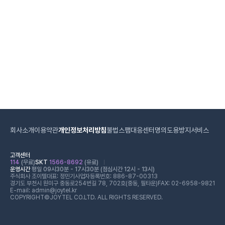
회사소개
이용약관
개인정보처리방침
불법스팸대응센터
명의도용방지서비스
고객센터
114
(무료)
SKT
1566-8692
(유료)
운영시간
평일 09시30분 - 17시30분 (점심시간 12시 - 13시)
주식회사 조이텔
대표: 정민기
사업자등록번호: 886-87-00313
경기도 부천시 원미구 중동로254번길 78, 702호(중동, 필타운)
FAX: 02-6958-9821
E-mail: admin@joytel.kr
COPYRIGHT©JOYTEL CO.LTD. ALL RIGHTS RESERVED.