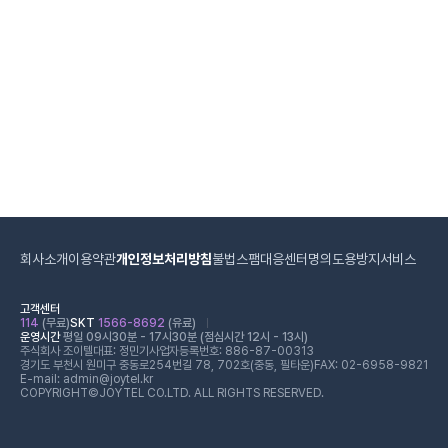
회사소개
이용약관
개인정보처리방침
불법스팸대응센터
명의도용방지서비스
고객센터
114
(무료)
SKT
1566-8692
(유료)
운영시간
평일 09시30분 - 17시30분 (점심시간 12시 - 13시)
주식회사 조이텔
대표: 정민기
사업자등록번호: 886-87-00313
경기도 부천시 원미구 중동로254번길 78, 702호(중동, 필타운)
FAX: 02-6958-9821
E-mail: admin@joytel.kr
COPYRIGHT©JOYTEL CO.LTD. ALL RIGHTS RESERVED.