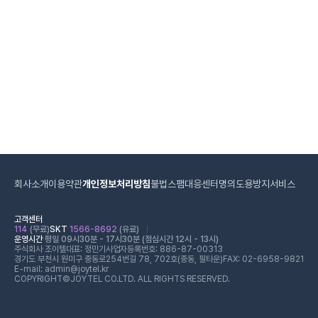
회사소개
이용약관
개인정보처리방침
불법스팸대응센터
명의도용방지서비스
고객센터
114
(무료)
SKT
1566-8692
(유료)
운영시간
평일 09시30분 - 17시30분 (점심시간 12시 - 13시)
주식회사 조이텔
대표: 정민기
사업자등록번호: 886-87-00313
경기도 부천시 원미구 중동로254번길 78, 702호(중동, 필타운)
FAX: 02-6958-9821
E-mail: admin@joytel.kr
COPYRIGHT©JOYTEL CO.LTD. ALL RIGHTS RESERVED.