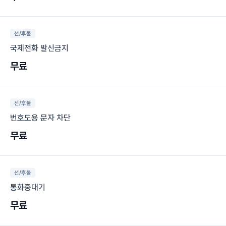
선/후불
국제전화 발신금지
무료
선/후불
번호도용 문자 차단
무료
선/후불
통화중대기
무료