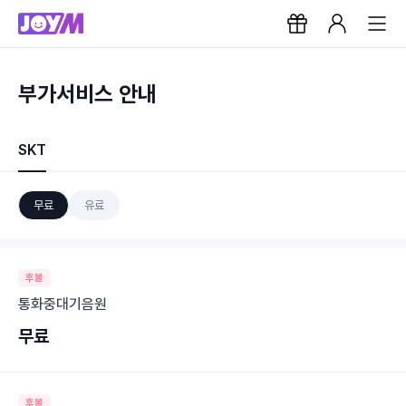
부가서비스 안내
SKT
무료
유료
후불
통화중대기음원
무료
후불