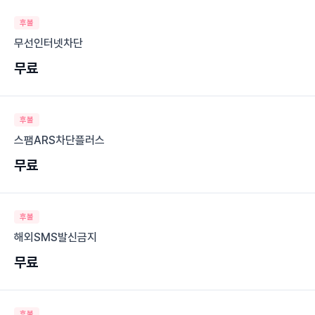
후불
무선인터넷차단
무료
후불
스팸ARS차단플러스
무료
후불
해외SMS발신금지
무료
후불