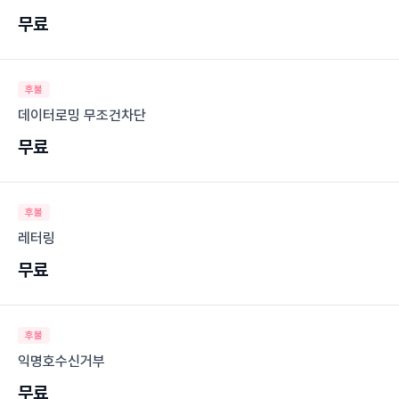
무료
후불
데이터로밍 무조건차단
무료
후불
레터링
무료
후불
익명호수신거부
무료