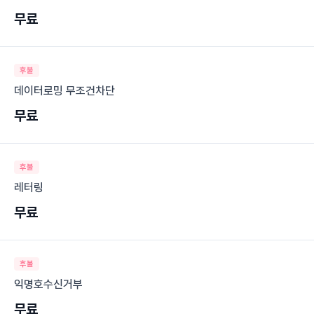
무료
후불
데이터로밍 무조건차단
무료
후불
레터링
무료
후불
익명호수신거부
무료