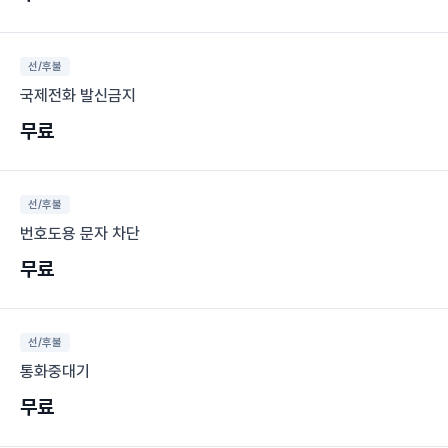
선/후불
국제전화 발신금지
무료
선/후불
번호도용 문자 차단
무료
선/후불
통화중대기
무료