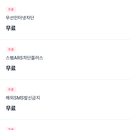
후불
무선인터넷차단
무료
후불
스팸ARS차단플러스
무료
후불
해외SMS발신금지
무료
후불