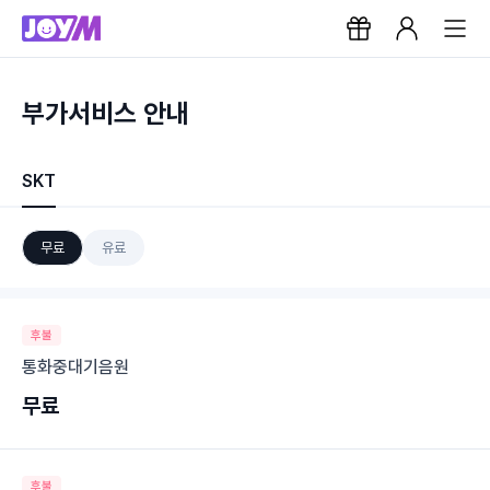
부가서비스 안내
SKT
무료
유료
후불
통화중대기음원
무료
후불