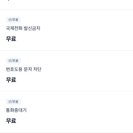
선/후불
국제전화 발신금지
무료
선/후불
번호도용 문자 차단
무료
선/후불
통화중대기
무료