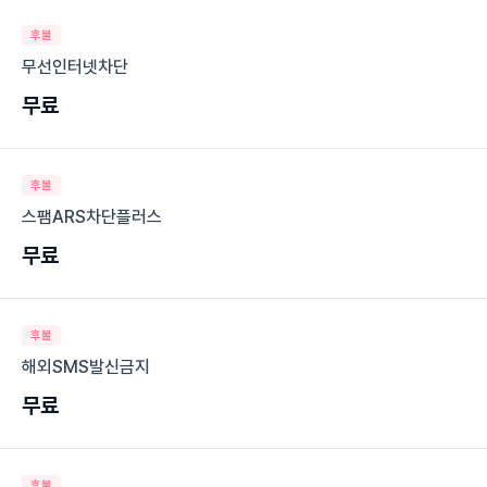
후불
무선인터넷차단
무료
후불
스팸ARS차단플러스
무료
후불
해외SMS발신금지
무료
후불