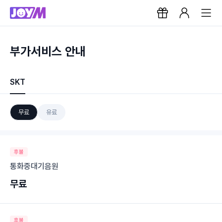
부가서비스 안내
SKT
무료
유료
후불
통화중대기음원
무료
후불