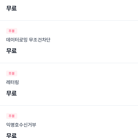
무료
후불
데이터로밍 무조건차단
무료
후불
레터링
무료
후불
익명호수신거부
무료