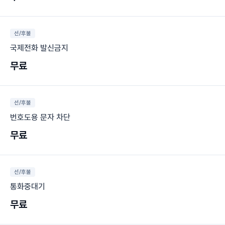
선/후불
국제전화 발신금지
무료
선/후불
번호도용 문자 차단
무료
선/후불
통화중대기
무료