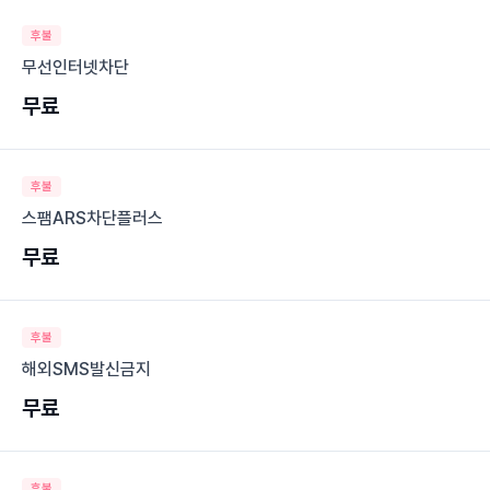
후불
무선인터넷차단
무료
후불
스팸ARS차단플러스
무료
후불
해외SMS발신금지
무료
후불