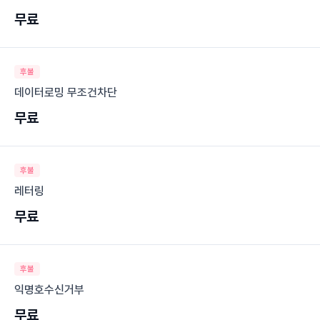
무료
후불
데이터로밍 무조건차단
무료
후불
레터링
무료
후불
익명호수신거부
무료