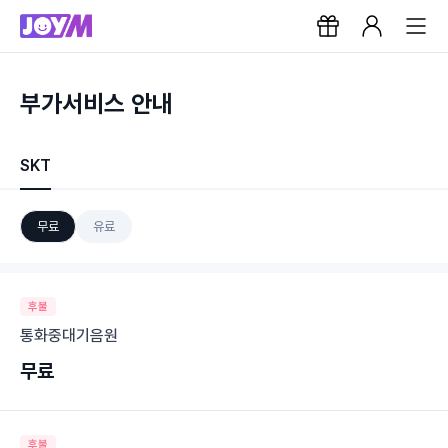
부가서비스 안내
SKT
무료
유료
후불
통화중대기음원
무료
후불