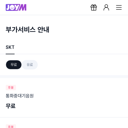
부가서비스 안내
SKT
무료
유료
후불
통화중대기음원
무료
후불