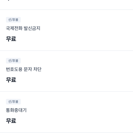
선/후불
국제전화 발신금지
무료
선/후불
번호도용 문자 차단
무료
선/후불
통화중대기
무료