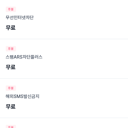
후불
무선인터넷차단
무료
후불
스팸ARS차단플러스
무료
후불
해외SMS발신금지
무료
후불