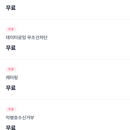
무료
후불
데이터로밍 무조건차단
무료
후불
레터링
무료
후불
익명호수신거부
무료