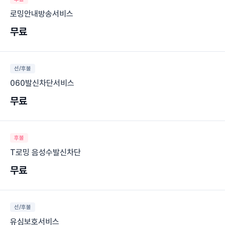
로밍안내방송서비스
무료
선/후불
060발신차단서비스
무료
후불
T로밍 음성수발신차단
무료
선/후불
유심보호서비스