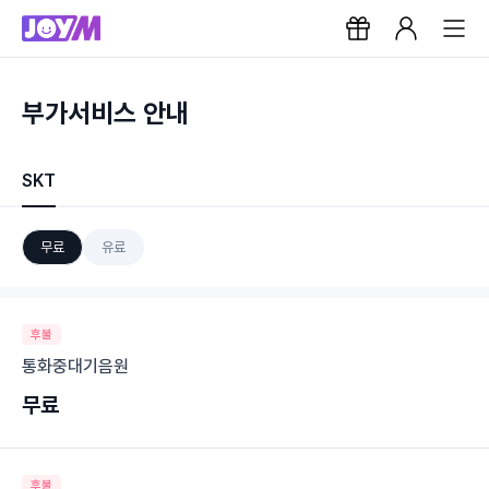
부가서비스 안내
SKT
무료
유료
후불
통화중대기음원
무료
후불