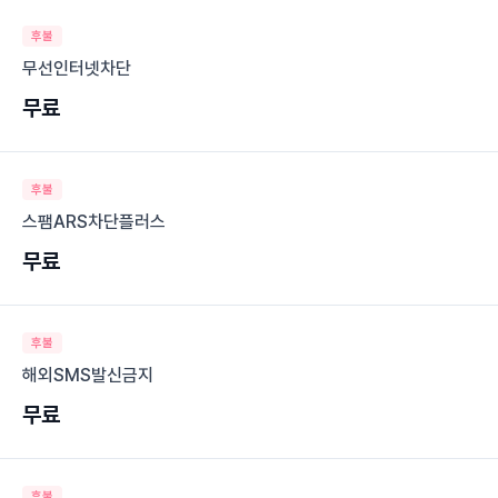
후불
무선인터넷차단
무료
후불
스팸ARS차단플러스
무료
후불
해외SMS발신금지
무료
후불