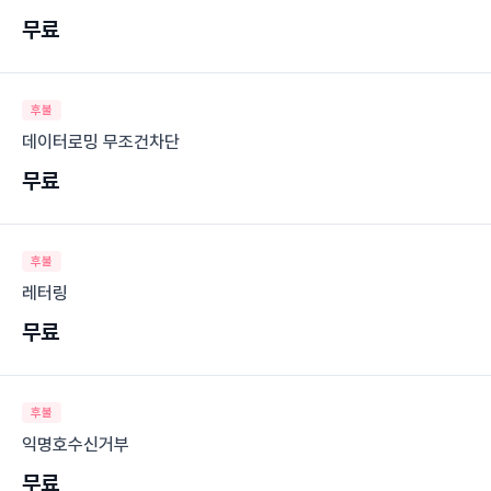
무료
후불
데이터로밍 무조건차단
무료
후불
레터링
무료
후불
익명호수신거부
무료