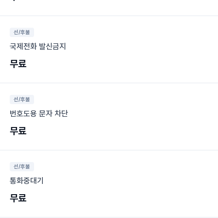
선/후불
국제전화 발신금지
무료
선/후불
번호도용 문자 차단
무료
선/후불
통화중대기
무료