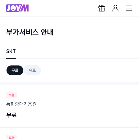
부가서비스 안내
SKT
무료
유료
후불
통화중대기음원
무료
후불