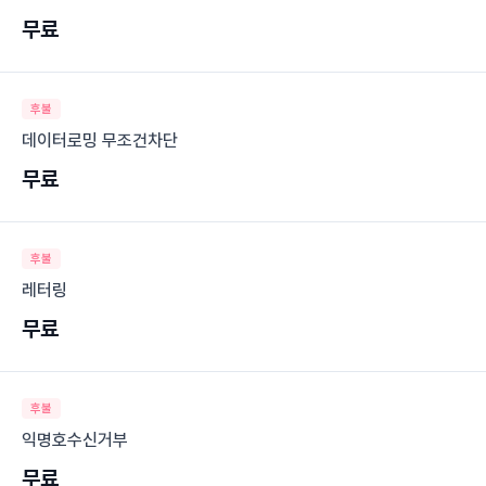
무료
후불
데이터로밍 무조건차단
무료
후불
레터링
무료
후불
익명호수신거부
무료