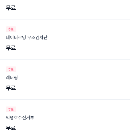
무료
후불
데이터로밍 무조건차단
무료
후불
레터링
무료
후불
익명호수신거부
무료