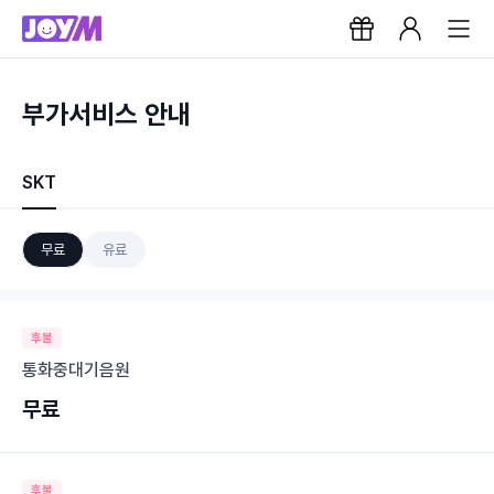
부가서비스 안내
SKT
무료
유료
후불
통화중대기음원
무료
후불