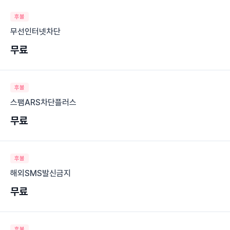
후불
무선인터넷차단
무료
후불
스팸ARS차단플러스
무료
후불
해외SMS발신금지
무료
후불