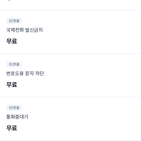
선/후불
국제전화 발신금지
무료
선/후불
번호도용 문자 차단
무료
선/후불
통화중대기
무료