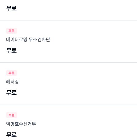
무료
후불
데이터로밍 무조건차단
무료
후불
레터링
무료
후불
익명호수신거부
무료