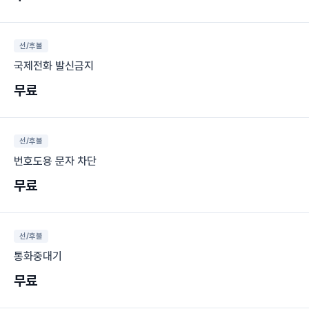
선/후불
국제전화 발신금지
무료
선/후불
번호도용 문자 차단
무료
선/후불
통화중대기
무료