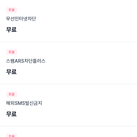
후불
무선인터넷차단
무료
후불
스팸ARS차단플러스
무료
후불
해외SMS발신금지
무료
후불