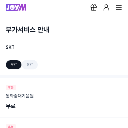
부가서비스 안내
SKT
무료
유료
후불
통화중대기음원
무료
후불