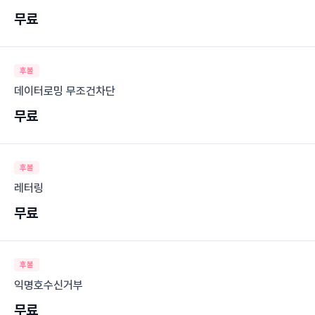
무료
후불
데이터로밍 무조건차단
무료
후불
레터링
무료
후불
익명호수신거부
무료