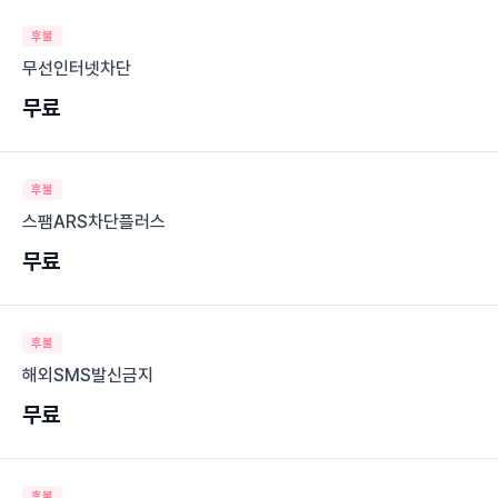
후불
무선인터넷차단
무료
후불
스팸ARS차단플러스
무료
후불
해외SMS발신금지
무료
후불