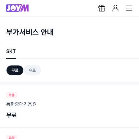
부가서비스 안내
SKT
무료
유료
후불
통화중대기음원
무료
후불