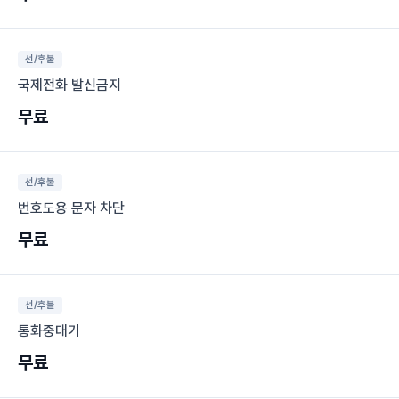
선/후불
국제전화 발신금지
무료
선/후불
번호도용 문자 차단
무료
선/후불
통화중대기
무료