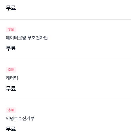
무료
후불
데이터로밍 무조건차단
무료
후불
레터링
무료
후불
익명호수신거부
무료