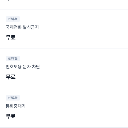
선/후불
국제전화 발신금지
무료
선/후불
번호도용 문자 차단
무료
선/후불
통화중대기
무료