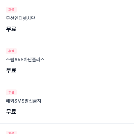
후불
무선인터넷차단
무료
후불
스팸ARS차단플러스
무료
후불
해외SMS발신금지
무료
후불