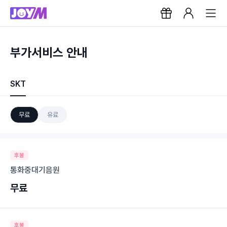
부가서비스 안내
SKT
무료
유료
후불
통화중대기음원
무료
후불