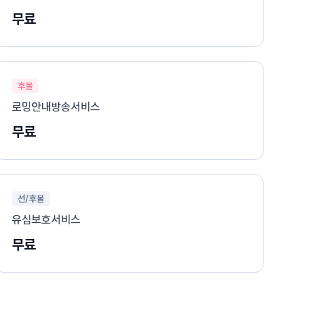
무료
후불
로밍안내방송서비스
무료
선/후불
유심보호서비스
무료