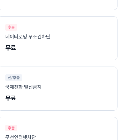
후불
데이터로밍 무조건차단
무료
선/후불
국제전화 발신금지
무료
후불
무선인터넷차단