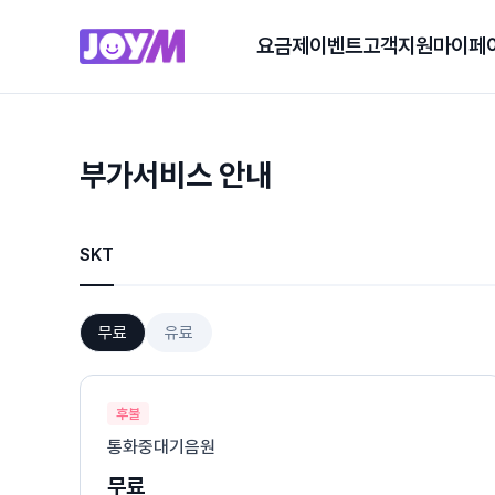
요금제
이벤트
고객지원
마이페
부가서비스 안내
SKT
무료
유료
후불
통화중대기음원
무료