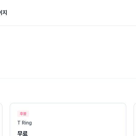
이지
후불
T Ring
무료