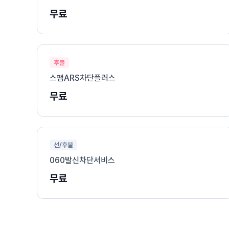
무료
후불
스팸ARS차단플러스
무료
선/후불
060발신차단서비스
무료