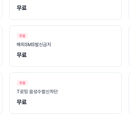
무료
후불
해외SMS발신금지
무료
후불
T로밍 음성수발신차단
무료