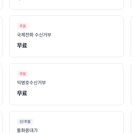
후불
국제전화 수신거부
무료
후불
익명호수신거부
무료
선/후불
통화중대기