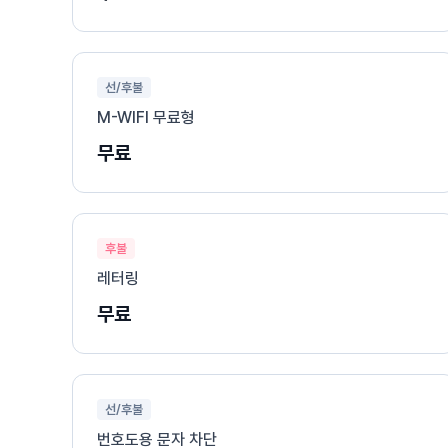
선/후불
M-WIFI 무료형
무료
후불
레터링
무료
선/후불
번호도용 문자 차단