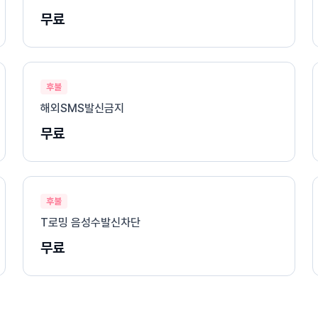
무료
후불
해외SMS발신금지
무료
후불
T로밍 음성수발신차단
무료