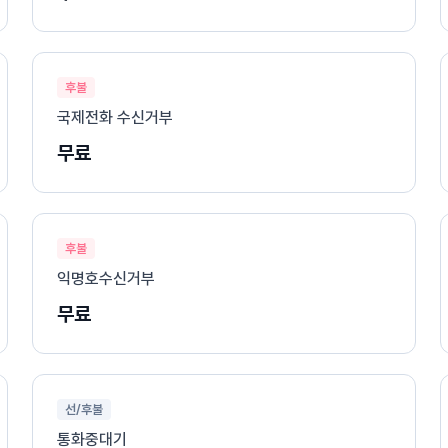
후불
국제전화 수신거부
무료
후불
익명호수신거부
무료
선/후불
통화중대기