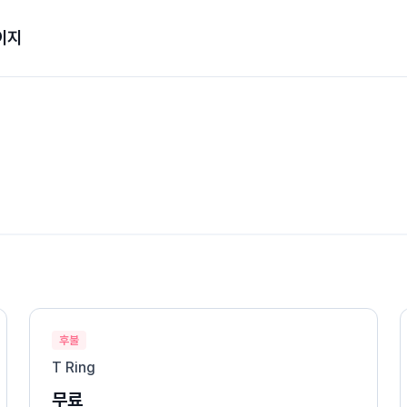
이지
후불
T Ring
무료