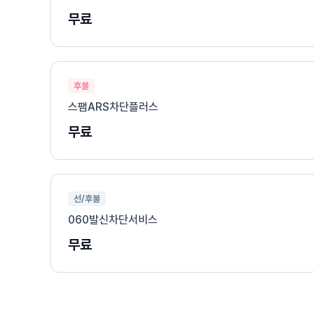
무료
후불
스팸ARS차단플러스
무료
선/후불
060발신차단서비스
무료