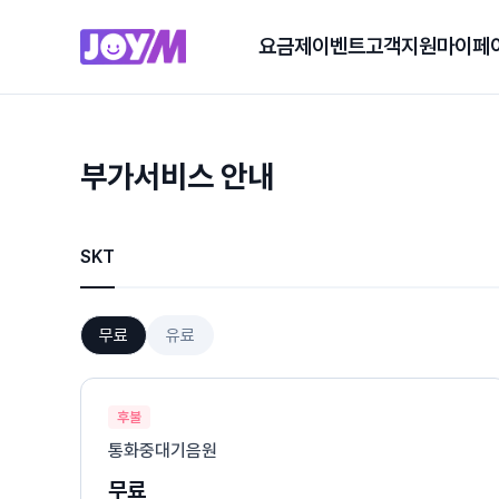
요금제
이벤트
고객지원
마이페
부가서비스 안내
SKT
무료
유료
후불
통화중대기음원
무료