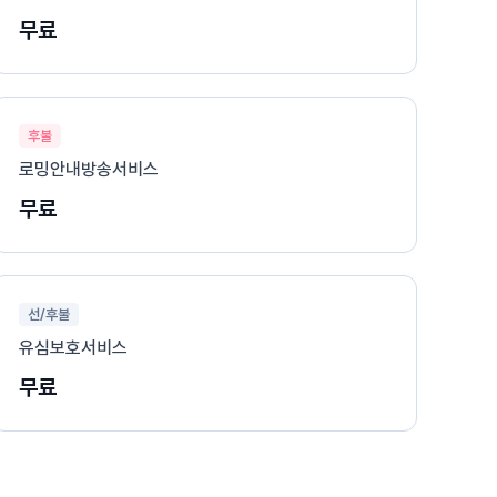
무료
후불
로밍안내방송서비스
무료
선/후불
유심보호서비스
무료