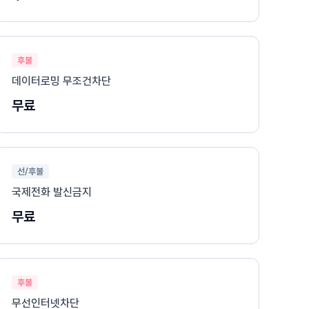
후불
데이터로밍 무조건차단
무료
선/후불
국제전화 발신금지
무료
후불
무선인터넷차단