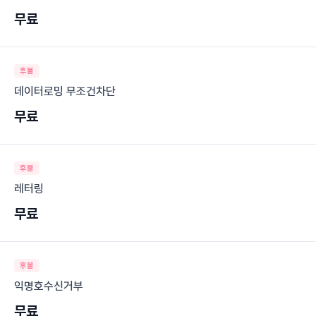
무료
후불
데이터로밍 무조건차단
무료
후불
레터링
무료
후불
익명호수신거부
무료