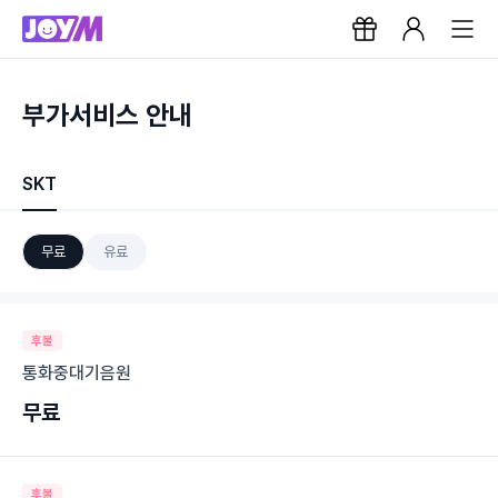
부가서비스 안내
SKT
무료
유료
후불
통화중대기음원
무료
후불