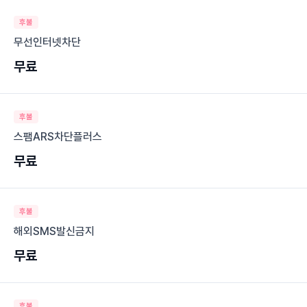
후불
무선인터넷차단
무료
후불
스팸ARS차단플러스
무료
후불
해외SMS발신금지
무료
후불