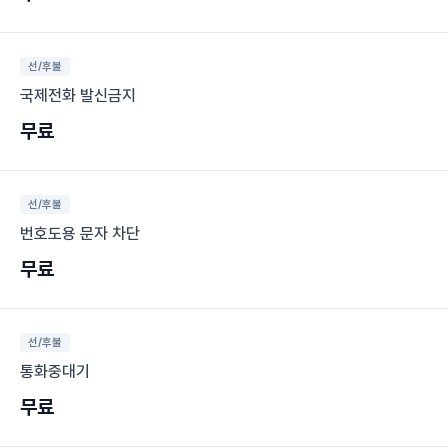
선/후불
국제전화 발신금지
무료
선/후불
번호도용 문자 차단
무료
선/후불
통화중대기
무료