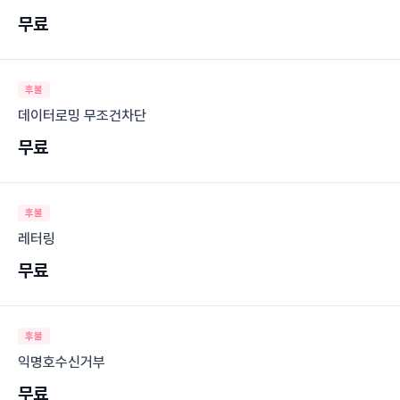
무료
후불
데이터로밍 무조건차단
무료
후불
레터링
무료
후불
익명호수신거부
무료