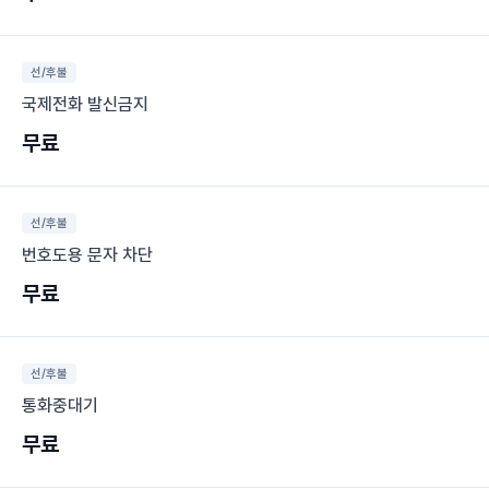
선/후불
국제전화 발신금지
무료
선/후불
번호도용 문자 차단
무료
선/후불
통화중대기
무료