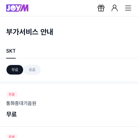
부가서비스 안내
SKT
무료
유료
후불
통화중대기음원
무료
후불