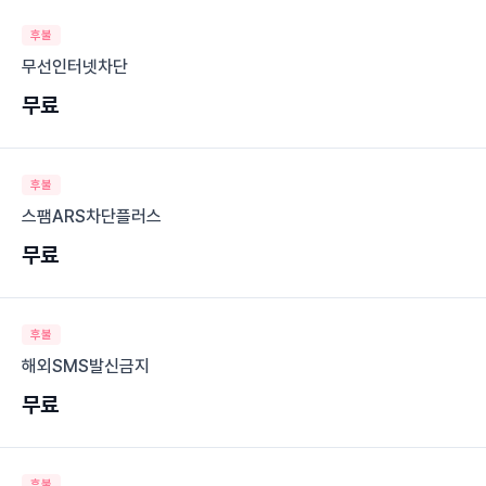
후불
무선인터넷차단
무료
후불
스팸ARS차단플러스
무료
후불
해외SMS발신금지
무료
후불