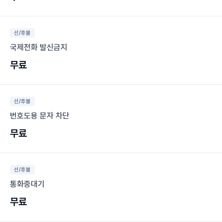
선/후불
국제전화 발신금지
무료
선/후불
번호도용 문자 차단
무료
선/후불
통화중대기
무료