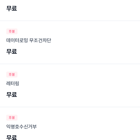
무료
후불
데이터로밍 무조건차단
무료
후불
레터링
무료
후불
익명호수신거부
무료