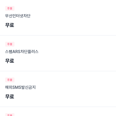
후불
무선인터넷차단
무료
후불
스팸ARS차단플러스
무료
후불
해외SMS발신금지
무료
후불