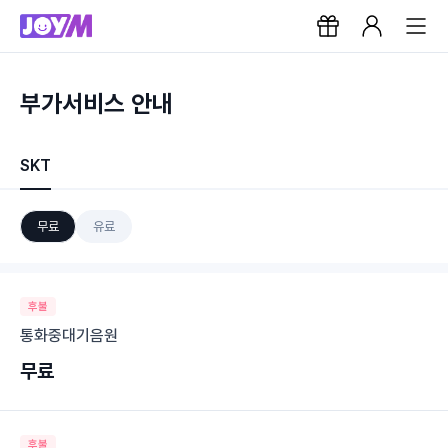
부가서비스 안내
SKT
무료
유료
후불
통화중대기음원
무료
후불