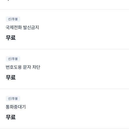
선/후불
국제전화 발신금지
무료
선/후불
번호도용 문자 차단
무료
선/후불
통화중대기
무료