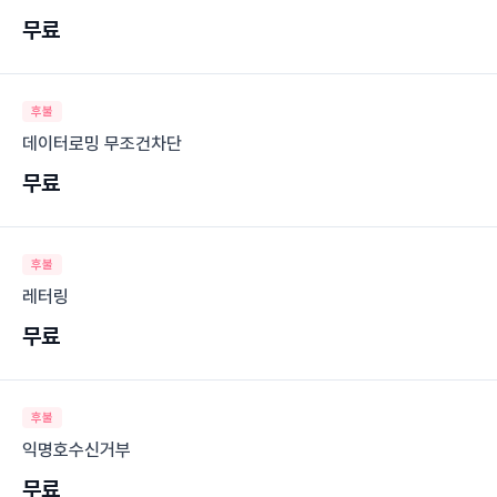
무료
후불
데이터로밍 무조건차단
무료
후불
레터링
무료
후불
익명호수신거부
무료