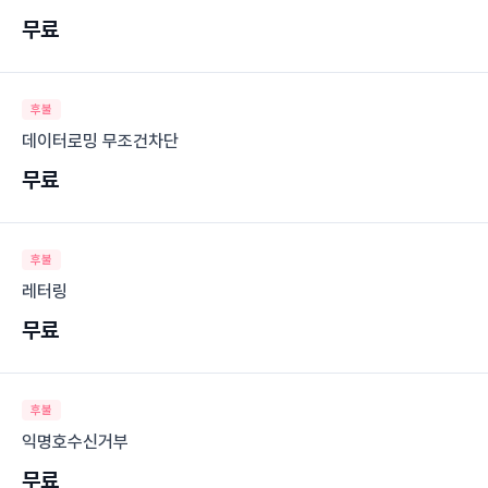
무료
후불
데이터로밍 무조건차단
무료
후불
레터링
무료
후불
익명호수신거부
무료