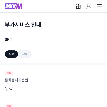
부가서비스 안내
SKT
무료
유료
후불
통화중대기음원
무료
후불