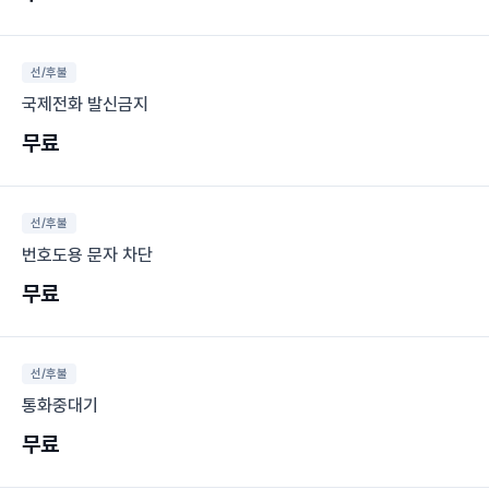
선/후불
국제전화 발신금지
무료
선/후불
번호도용 문자 차단
무료
선/후불
통화중대기
무료