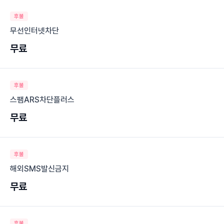
후불
무선인터넷차단
무료
후불
스팸ARS차단플러스
무료
후불
해외SMS발신금지
무료
후불