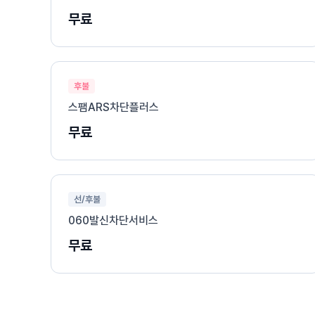
무료
후불
스팸ARS차단플러스
무료
선/후불
060발신차단서비스
무료