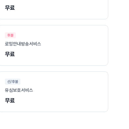
무료
후불
로밍안내방송서비스
무료
선/후불
유심보호서비스
무료