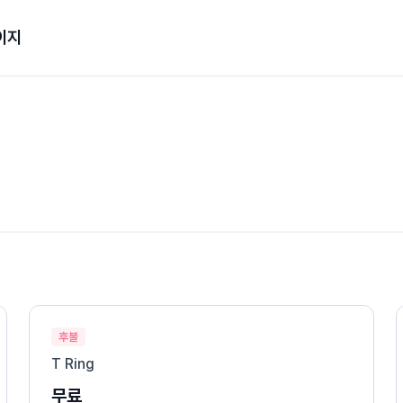
이지
후불
T Ring
무료