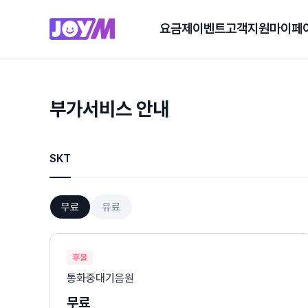
요금제
이벤트
고객지원
마이페
부가서비스 안내
SKT
무료
유료
후불
통화중대기음원
무료