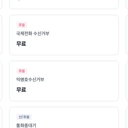
후불
국제전화 수신거부
무료
후불
익명호수신거부
무료
선/후불
통화중대기