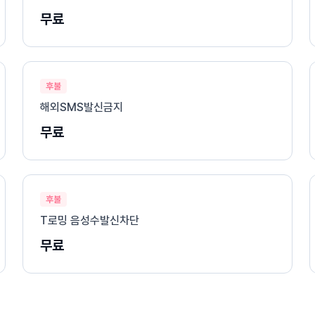
무료
후불
해외SMS발신금지
무료
후불
T로밍 음성수발신차단
무료