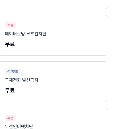
후불
데이터로밍 무조건차단
무료
선/후불
국제전화 발신금지
무료
후불
무선인터넷차단