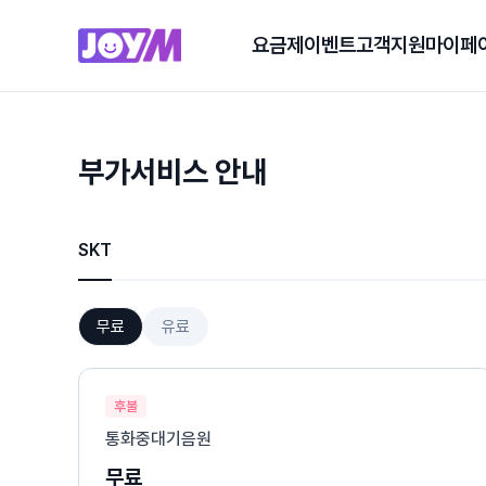
요금제
이벤트
고객지원
마이페
부가서비스 안내
SKT
무료
유료
후불
통화중대기음원
무료