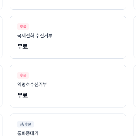
후불
국제전화 수신거부
무료
후불
익명호수신거부
무료
선/후불
통화중대기