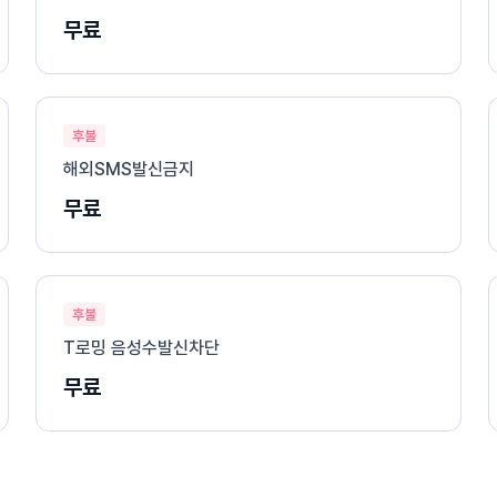
무료
후불
해외SMS발신금지
무료
후불
T로밍 음성수발신차단
무료