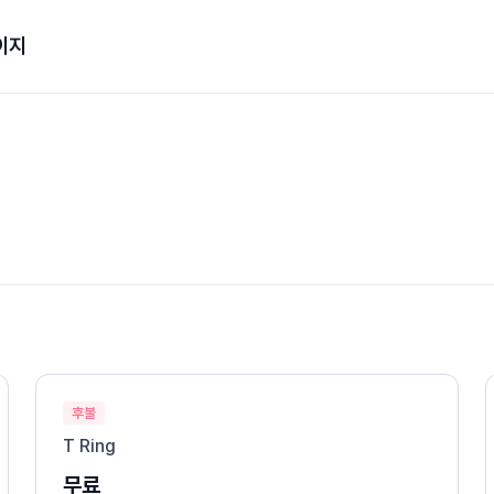
이지
후불
T Ring
무료