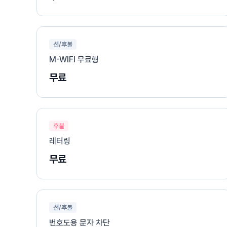
선/후불
M-WIFI 무료형
무료
후불
레터링
무료
선/후불
번호도용 문자 차단