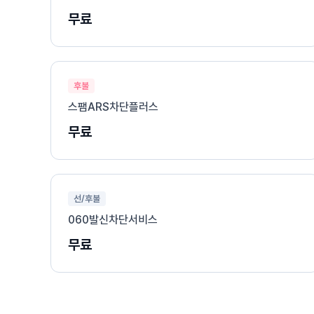
무료
후불
스팸ARS차단플러스
무료
선/후불
060발신차단서비스
무료