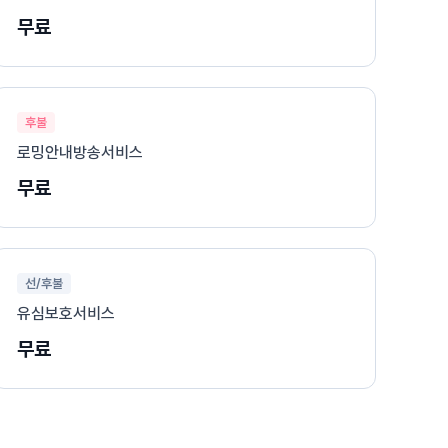
무료
후불
로밍안내방송서비스
무료
선/후불
유심보호서비스
무료