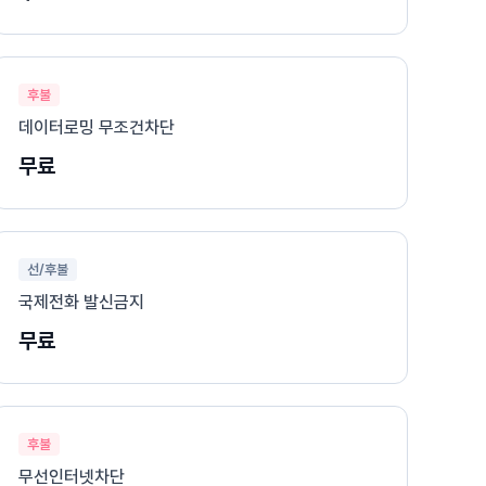
후불
데이터로밍 무조건차단
무료
선/후불
국제전화 발신금지
무료
후불
무선인터넷차단