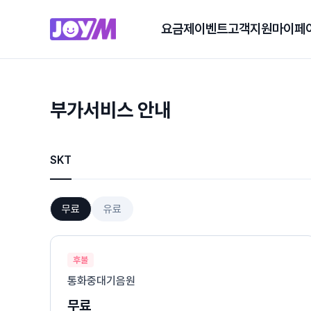
요금제
이벤트
고객지원
마이페
부가서비스 안내
SKT
무료
유료
후불
통화중대기음원
무료