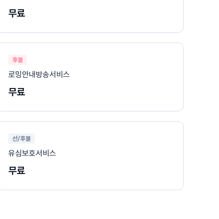
무료
후불
로밍안내방송서비스
무료
선/후불
유심보호서비스
무료