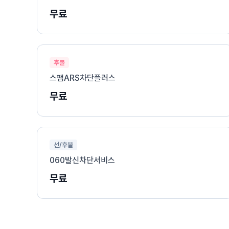
무료
후불
스팸ARS차단플러스
무료
선/후불
060발신차단서비스
무료