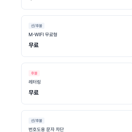
선/후불
M-WIFI 무료형
무료
후불
레터링
무료
선/후불
번호도용 문자 차단