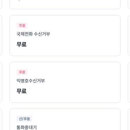
후불
국제전화 수신거부
무료
후불
익명호수신거부
무료
선/후불
통화중대기