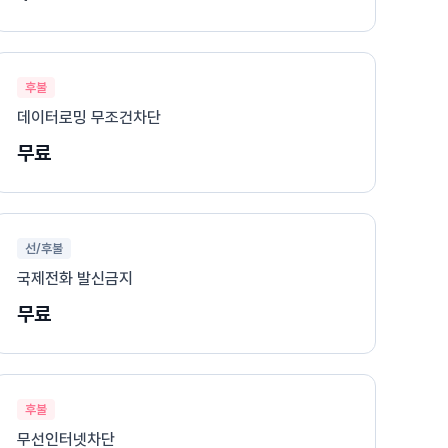
후불
데이터로밍 무조건차단
무료
선/후불
국제전화 발신금지
무료
후불
무선인터넷차단