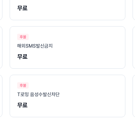
무료
후불
해외SMS발신금지
무료
후불
T로밍 음성수발신차단
무료