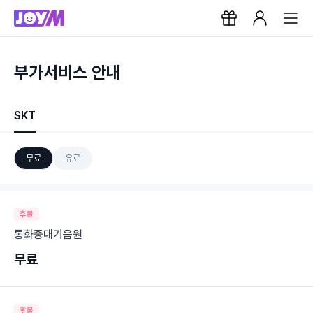
부가서비스 안내
SKT
무료
유료
후불
통화중대기음원
무료
후불