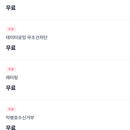
무료
후불
데이터로밍 무조건차단
무료
후불
레터링
무료
후불
익명호수신거부
무료