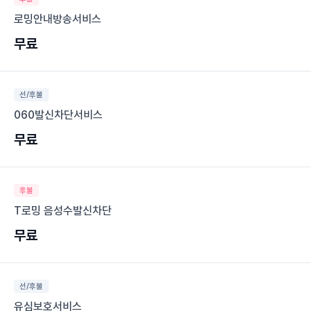
로밍안내방송서비스
무료
선/후불
060발신차단서비스
무료
후불
T로밍 음성수발신차단
무료
선/후불
유심보호서비스