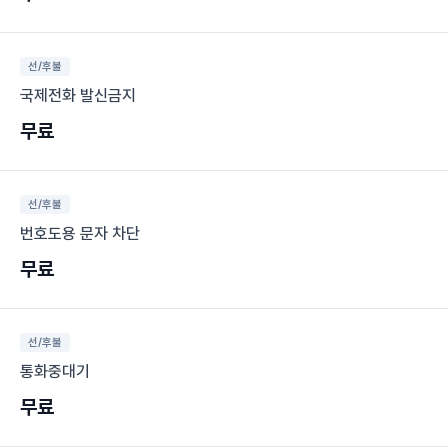
선/후불
국제전화 발신금지
무료
선/후불
번호도용 문자 차단
무료
선/후불
통화중대기
무료