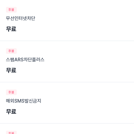
후불
무선인터넷차단
무료
후불
스팸ARS차단플러스
무료
후불
해외SMS발신금지
무료
후불