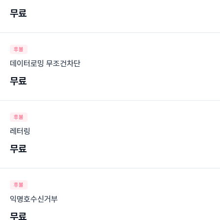
무료
후불
데이터로밍 무조건차단
무료
후불
레터링
무료
후불
익명호수신거부
무료