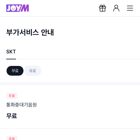
부가서비스 안내
SKT
무료
유료
후불
통화중대기음원
무료
후불