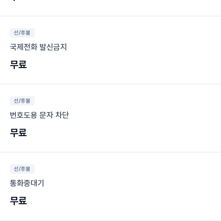
선/후불
국제전화 발신금지
무료
선/후불
번호도용 문자 차단
무료
선/후불
통화중대기
무료