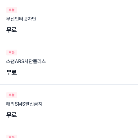
후불
무선인터넷차단
무료
후불
스팸ARS차단플러스
무료
후불
해외SMS발신금지
무료
후불