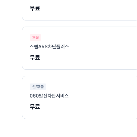
무료
후불
스팸ARS차단플러스
무료
선/후불
060발신차단서비스
무료