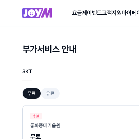
요금제
이벤트
고객지원
마이페
부가서비스 안내
SKT
무료
유료
후불
통화중대기음원
무료