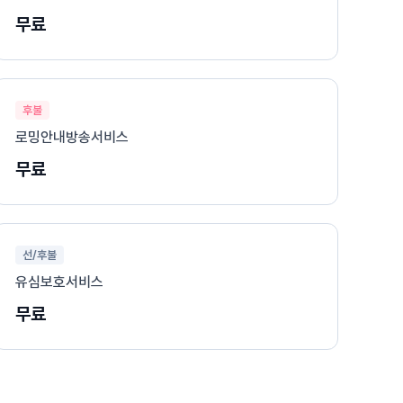
무료
후불
로밍안내방송서비스
무료
선/후불
유심보호서비스
무료