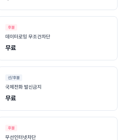
후불
데이터로밍 무조건차단
무료
선/후불
국제전화 발신금지
무료
후불
무선인터넷차단