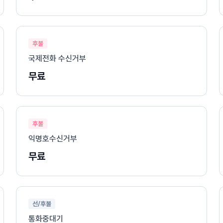
후불
국제전화 수신거부
무료
후불
익명호수신거부
무료
선/후불
통화중대기