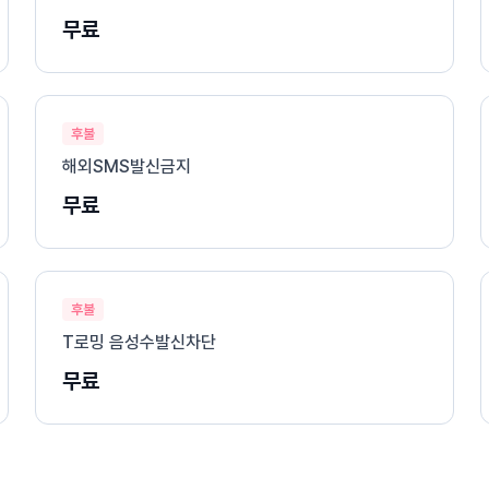
무료
후불
해외SMS발신금지
무료
후불
T로밍 음성수발신차단
무료