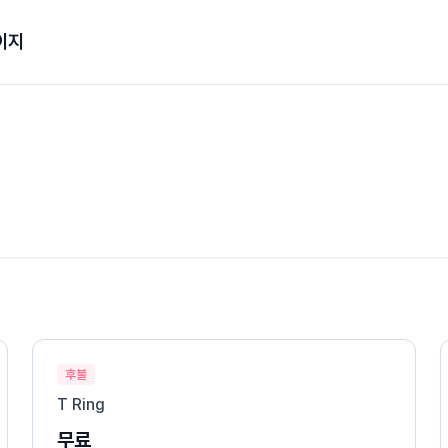
이지
후불
T Ring
무료