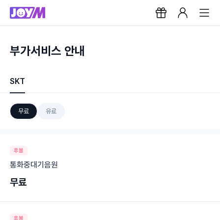
부가서비스 안내
SKT
무료
유료
후불
통화중대기음원
무료
후불