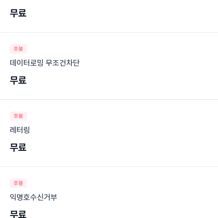
무료
후불
데이터로밍 무조건차단
무료
후불
레터링
무료
후불
익명호수신거부
무료