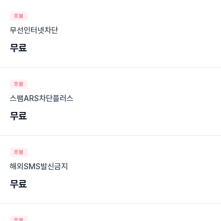
후불
무선인터넷차단
무료
후불
스팸ARS차단플러스
무료
후불
해외SMS발신금지
무료
후불