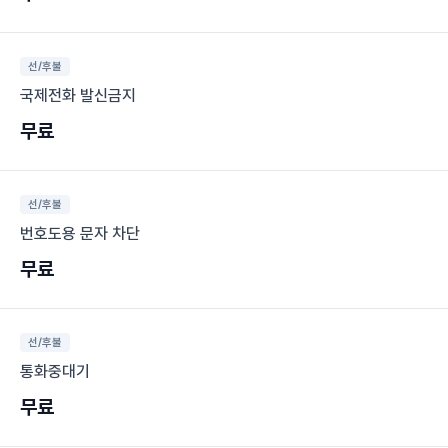
선/후불
국제전화 발신금지
무료
선/후불
번호도용 문자 차단
무료
선/후불
통화중대기
무료