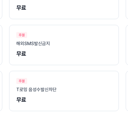
무료
후불
해외SMS발신금지
무료
후불
T로밍 음성수발신차단
무료