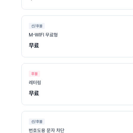
선/후불
M-WIFI 무료형
무료
후불
레터링
무료
선/후불
번호도용 문자 차단