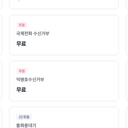
후불
국제전화 수신거부
무료
후불
익명호수신거부
무료
선/후불
통화중대기