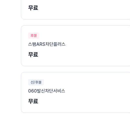
무료
후불
스팸ARS차단플러스
무료
선/후불
060발신차단서비스
무료