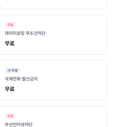
후불
데이터로밍 무조건차단
무료
선/후불
국제전화 발신금지
무료
후불
무선인터넷차단