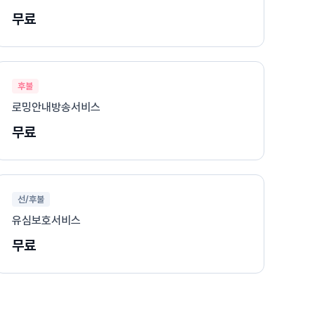
무료
후불
로밍안내방송서비스
무료
선/후불
유심보호서비스
무료