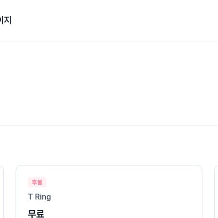
이지
후불
T Ring
무료