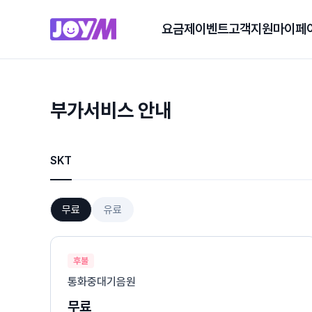
요금제
이벤트
고객지원
마이페
부가서비스 안내
SKT
무료
유료
후불
통화중대기음원
무료