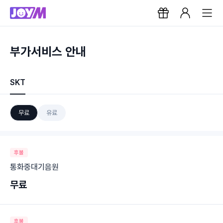
부가서비스 안내
SKT
무료
유료
후불
통화중대기음원
무료
후불