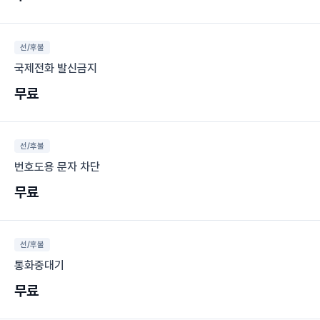
선/후불
국제전화 발신금지
무료
선/후불
번호도용 문자 차단
무료
선/후불
통화중대기
무료