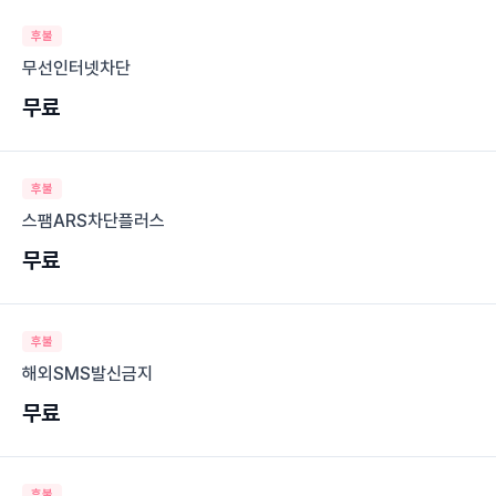
후불
무선인터넷차단
무료
후불
스팸ARS차단플러스
무료
후불
해외SMS발신금지
무료
후불