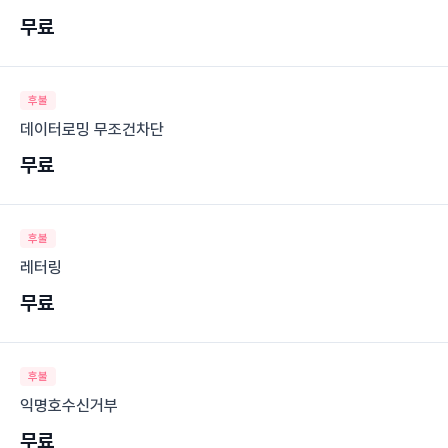
무료
후불
데이터로밍 무조건차단
무료
후불
레터링
무료
후불
익명호수신거부
무료