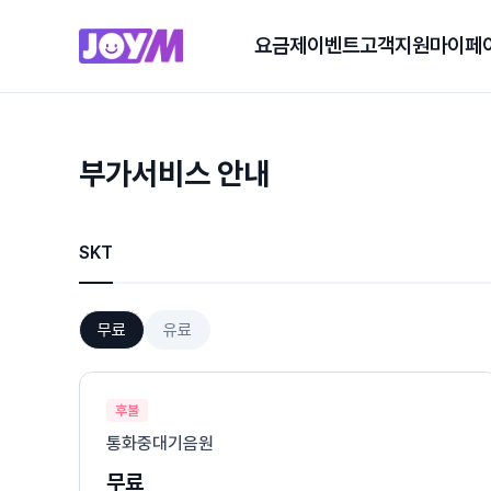
요금제
이벤트
고객지원
마이페
부가서비스 안내
SKT
무료
유료
후불
통화중대기음원
무료