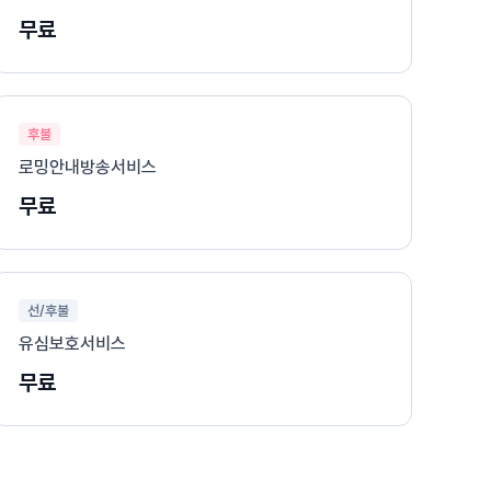
무료
후불
로밍안내방송서비스
무료
선/후불
유심보호서비스
무료