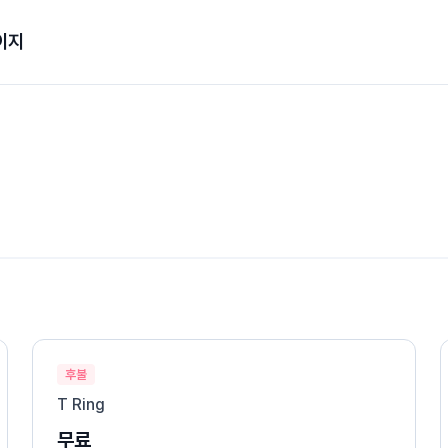
이지
후불
T Ring
무료