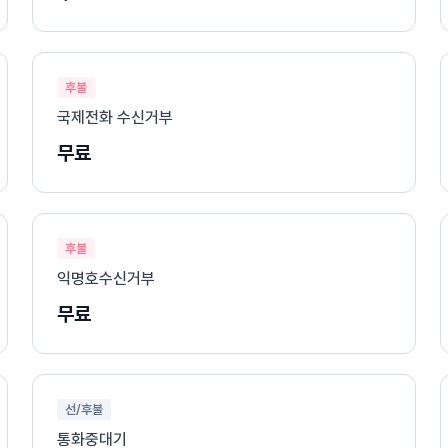
후불
국제전화 수신거부
무료
후불
익명호수신거부
무료
선/후불
통화중대기