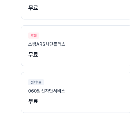
무료
후불
스팸ARS차단플러스
무료
선/후불
060발신차단서비스
무료