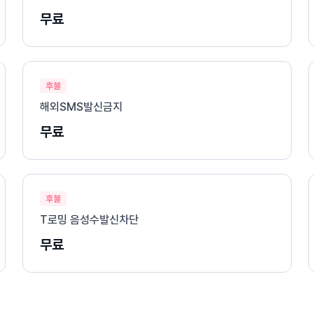
무료
후불
해외SMS발신금지
무료
후불
T로밍 음성수발신차단
무료