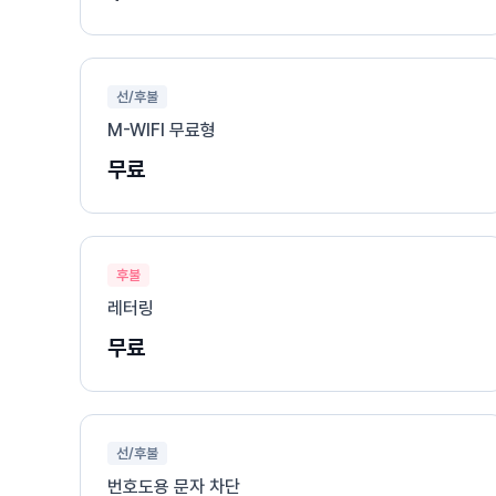
선/후불
M-WIFI 무료형
무료
후불
레터링
무료
선/후불
번호도용 문자 차단