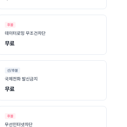
후불
데이터로밍 무조건차단
무료
선/후불
국제전화 발신금지
무료
후불
무선인터넷차단