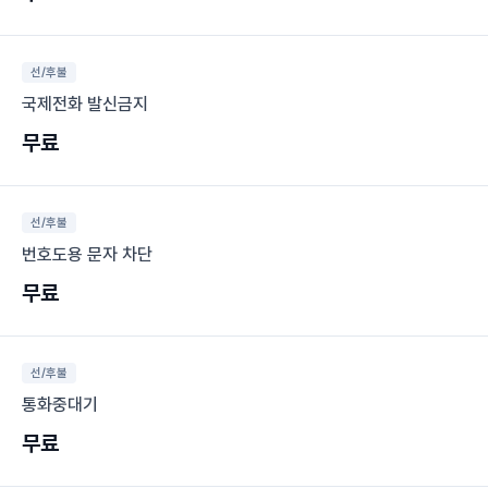
선/후불
국제전화 발신금지
무료
선/후불
번호도용 문자 차단
무료
선/후불
통화중대기
무료