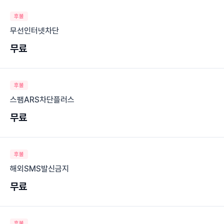
후불
무선인터넷차단
무료
후불
스팸ARS차단플러스
무료
후불
해외SMS발신금지
무료
후불