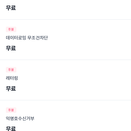
무료
후불
데이터로밍 무조건차단
무료
후불
레터링
무료
후불
익명호수신거부
무료