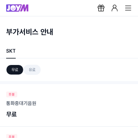
부가서비스 안내
SKT
무료
유료
후불
통화중대기음원
무료
후불