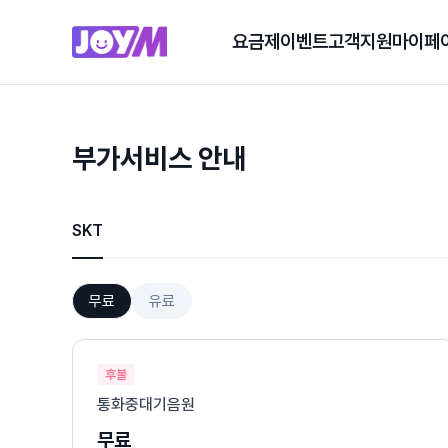
요금제
이벤트
고객지원
마이페
부가서비스 안내
SKT
무료
유료
후불
통화중대기음원
무료