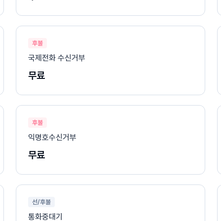
후불
국제전화 수신거부
무료
후불
익명호수신거부
무료
선/후불
통화중대기