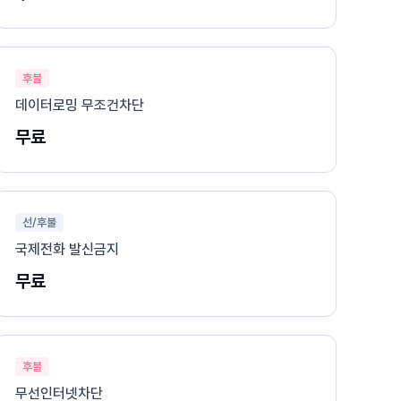
후불
데이터로밍 무조건차단
무료
선/후불
국제전화 발신금지
무료
후불
무선인터넷차단