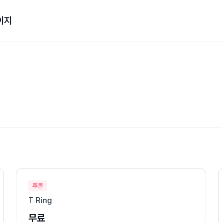
이지
후불
T Ring
무료