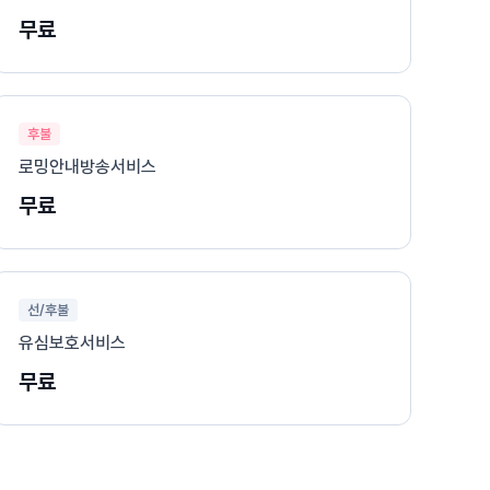
무료
후불
로밍안내방송서비스
무료
선/후불
유심보호서비스
무료