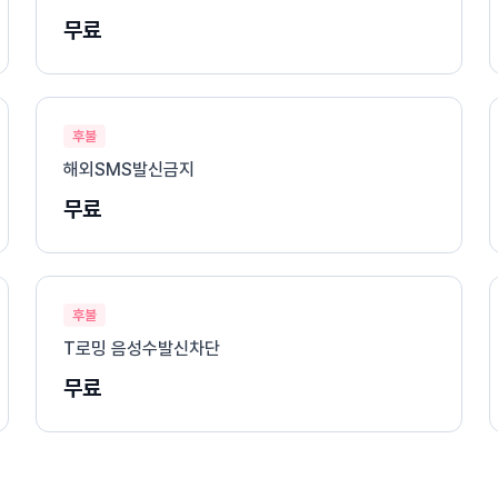
무료
후불
해외SMS발신금지
무료
후불
T로밍 음성수발신차단
무료