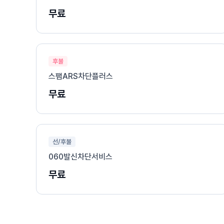
무료
후불
스팸ARS차단플러스
무료
선/후불
060발신차단서비스
무료