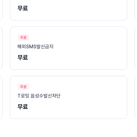
무료
후불
해외SMS발신금지
무료
후불
T로밍 음성수발신차단
무료