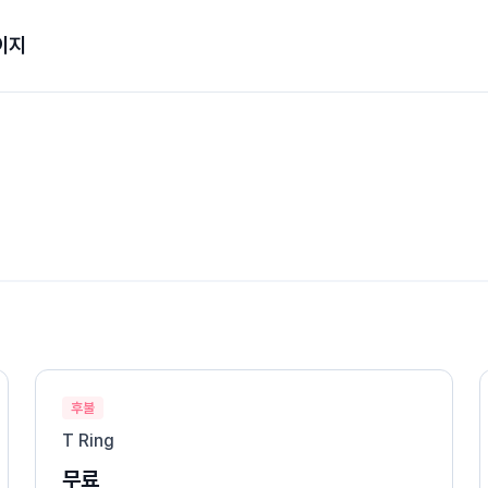
이지
후불
T Ring
무료