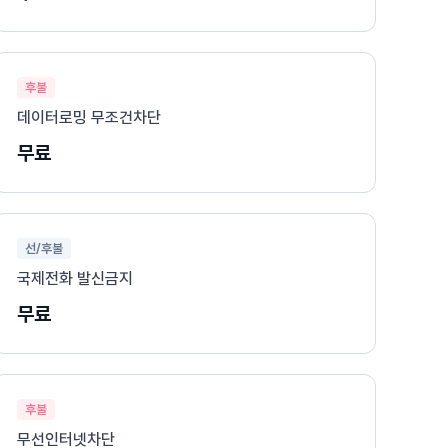
후불
데이터로밍 무조건차단
무료
선/후불
국제전화 발신금지
무료
후불
무선인터넷차단