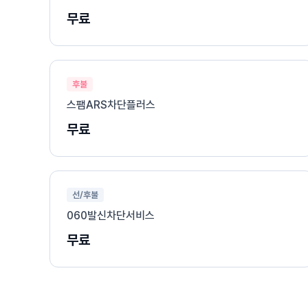
무료
후불
스팸ARS차단플러스
무료
선/후불
060발신차단서비스
무료