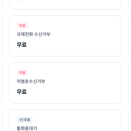
후불
국제전화 수신거부
무료
후불
익명호수신거부
무료
선/후불
통화중대기