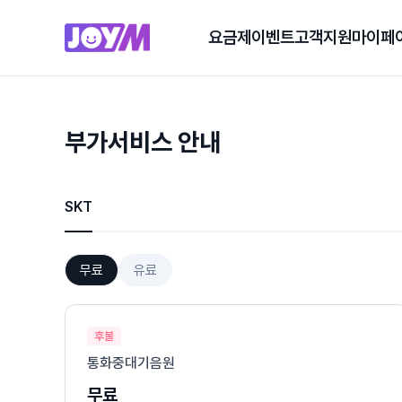
요금제
이벤트
고객지원
마이페
부가서비스 안내
SKT
무료
유료
후불
통화중대기음원
무료