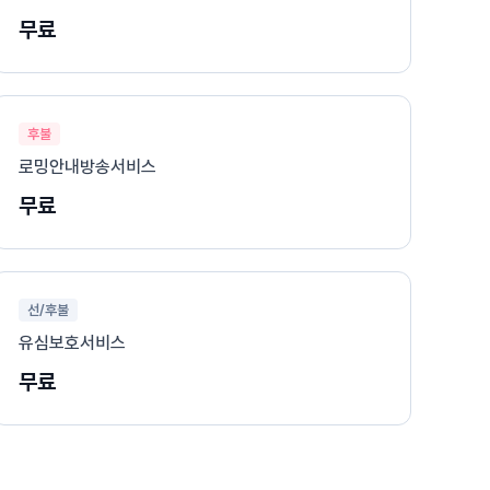
무료
후불
로밍안내방송서비스
무료
선/후불
유심보호서비스
무료