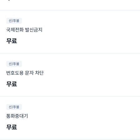
선/후불
국제전화 발신금지
무료
선/후불
번호도용 문자 차단
무료
선/후불
통화중대기
무료