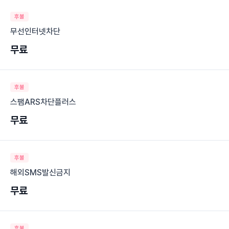
후불
무선인터넷차단
무료
후불
스팸ARS차단플러스
무료
후불
해외SMS발신금지
무료
후불