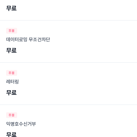
무료
후불
데이터로밍 무조건차단
무료
후불
레터링
무료
후불
익명호수신거부
무료