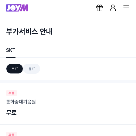
부가서비스 안내
SKT
무료
유료
후불
통화중대기음원
무료
후불