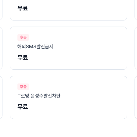
무료
후불
해외SMS발신금지
무료
후불
T로밍 음성수발신차단
무료