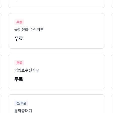
후불
국제전화 수신거부
무료
후불
익명호수신거부
무료
선/후불
통화중대기