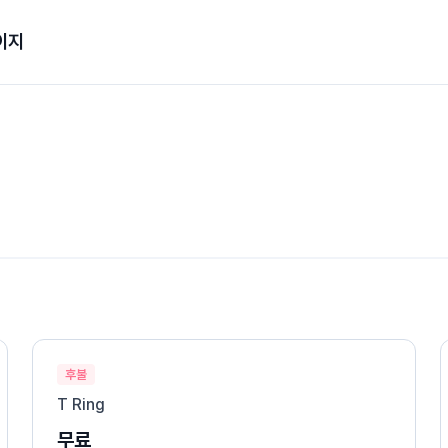
이지
후불
T Ring
무료