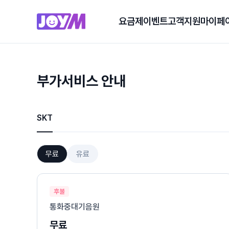
요금제
이벤트
고객지원
마이페
부가서비스 안내
SKT
무료
유료
후불
통화중대기음원
무료