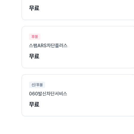
무료
후불
스팸ARS차단플러스
무료
선/후불
060발신차단서비스
무료