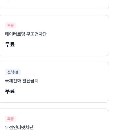
후불
데이터로밍 무조건차단
무료
선/후불
국제전화 발신금지
무료
후불
무선인터넷차단