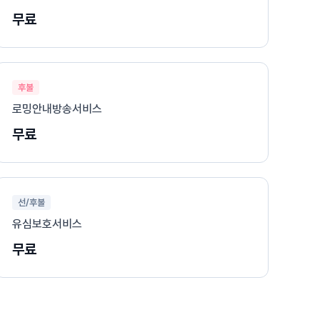
무료
후불
로밍안내방송서비스
무료
선/후불
유심보호서비스
무료