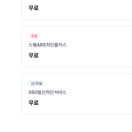
무료
후불
스팸ARS차단플러스
무료
선/후불
060발신차단서비스
무료