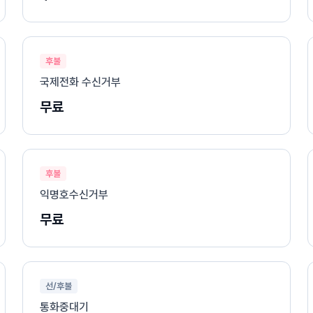
후불
국제전화 수신거부
무료
후불
익명호수신거부
무료
선/후불
통화중대기