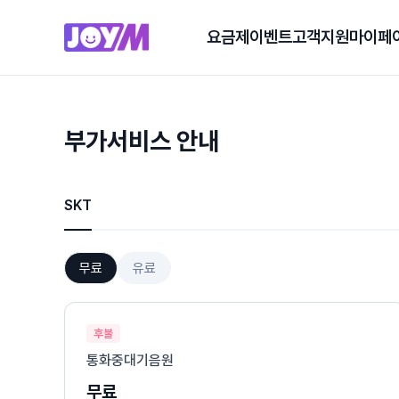
요금제
이벤트
고객지원
마이페
부가서비스 안내
SKT
무료
유료
후불
통화중대기음원
무료