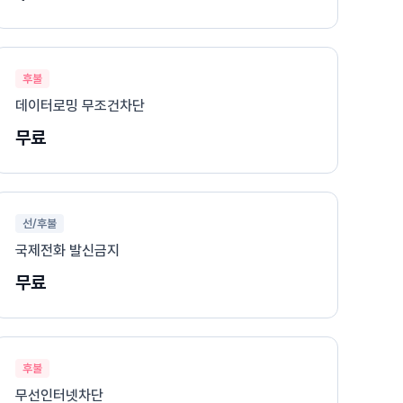
후불
데이터로밍 무조건차단
무료
선/후불
국제전화 발신금지
무료
후불
무선인터넷차단