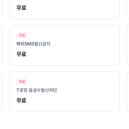
무료
후불
해외SMS발신금지
무료
후불
T로밍 음성수발신차단
무료