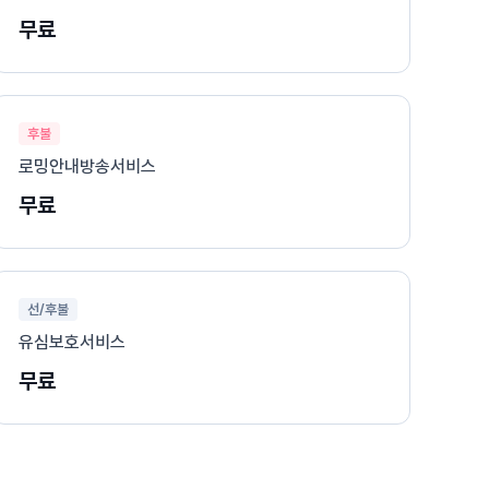
무료
후불
로밍안내방송서비스
무료
선/후불
유심보호서비스
무료