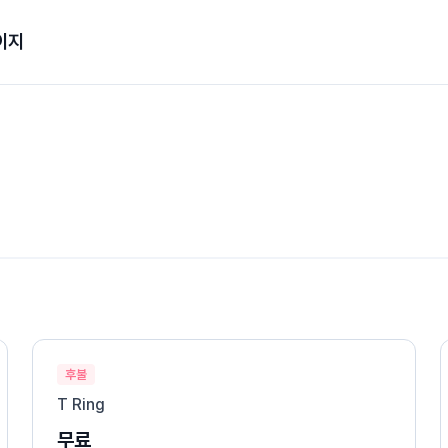
이지
후불
T Ring
무료