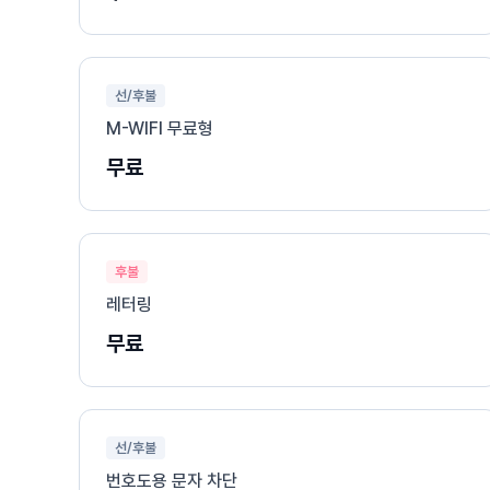
선/후불
M-WIFI 무료형
무료
후불
레터링
무료
선/후불
번호도용 문자 차단