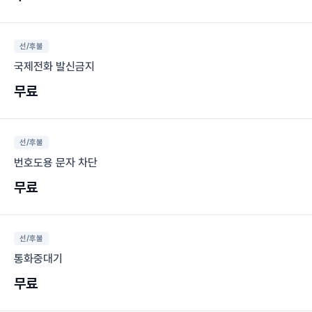
선/후불
국제전화 발신금지
무료
선/후불
번호도용 문자 차단
무료
선/후불
통화중대기
무료