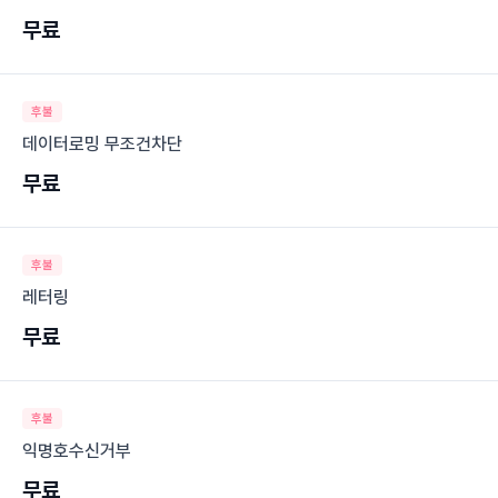
무료
후불
데이터로밍 무조건차단
무료
후불
레터링
무료
후불
익명호수신거부
무료