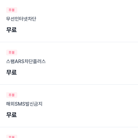
후불
무선인터넷차단
무료
후불
스팸ARS차단플러스
무료
후불
해외SMS발신금지
무료
후불