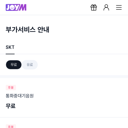
부가서비스 안내
SKT
무료
유료
후불
통화중대기음원
무료
후불