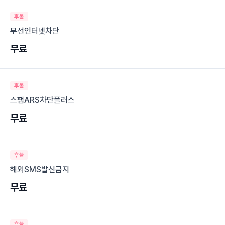
후불
무선인터넷차단
무료
후불
스팸ARS차단플러스
무료
후불
해외SMS발신금지
무료
후불