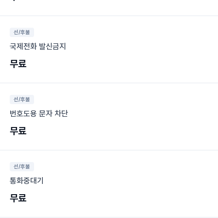
선/후불
국제전화 발신금지
무료
선/후불
번호도용 문자 차단
무료
선/후불
통화중대기
무료