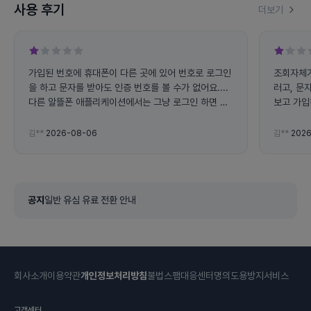
사용 후기
더보기
가입된 번호에 휴대폰이 다른 곳에 있어 번호로 로그인
조회자체가
을 하고 문자를 받아도 인증 번호를 볼 수가 없어요....
러고, 문
다른 알뜰폰 애플리케이션에서는 그냥 로그인 하면 사
보고 가입
용량 조회가 가능하는데 왜 전화번호로 로그인 하라고
하면 불편해요... 그리고 앱에서 자꾸 튕겨지고 문자 인
김**
2026-08-06
김**
2026
증 번호도 잘 오지도 않아요
공지
일반 유심 유료 전환 안내
회사소개
이용약관
개인정보처리방침
불법스팸대응센터
명의도용방지서비스
고객센터