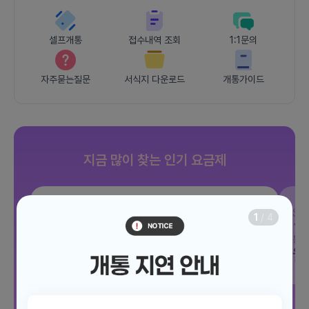
셀프개통
접수내역 조회
1:1문의
자주묻는질문
서식지 다운로드
개통가이드
지금 많이 찾는 인기 요금제
SKT
조이 음성자유 7GB
SK
1
/
4
데이터
7GB
통화 기본제공
문자 100건
통화
월 3,300원
월
/ 평생할인
전체보기