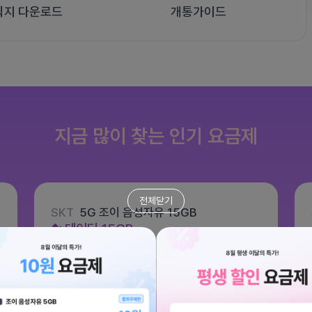
식지 다운로드
개통가이드
지금 많이 찾는 인기 요금제
전체닫기
SKT
5G 조이 음성자유 15GB
데이터
15GB
통화 기본제공
문자 100건
월 6,600원
/ 평생할인