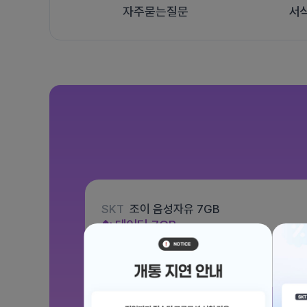
자주묻는질문
서
SKT
조이 음성자유 7GB
데이터
7GB
통화 기본제공
문자 100건
월 3,300원
/ 평생할인