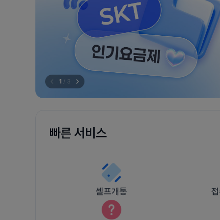
1
/
3
빠른 서비스
셀프개통
접