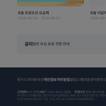
8월 프로모션 요금제
8월 이달
2026-08-04 ~ 2026-08-07
2026-08-
공지
일반 유심 유료 전환 안내
회사소개
이용약관
개인정보처리방침
불법스팸대응센터
명의
고객센터
114
(무료)
SKT
1566-8692
(유료)
운영시간
평일 09시30분 -
주식회사 조이텔
대표: 정민기
사업자등록번호: 886-87-00313
경기도 부천시
COPYRIGHT©JOYTEL CO.LTD. ALL RIGHTS RESERVED.