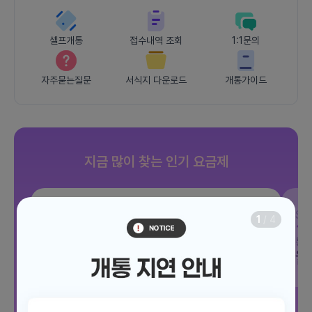
셀프개통
접수내역 조회
1:1문의
자주묻는질문
서식지 다운로드
개통가이드
지금 많이 찾는 인기 요금제
SKT
조이 음성자유 7GB
SK
1
/
4
데이터
7GB
통화 기본제공
문자 100건
통화
월 3,300원
월
/ 평생할인
전체보기