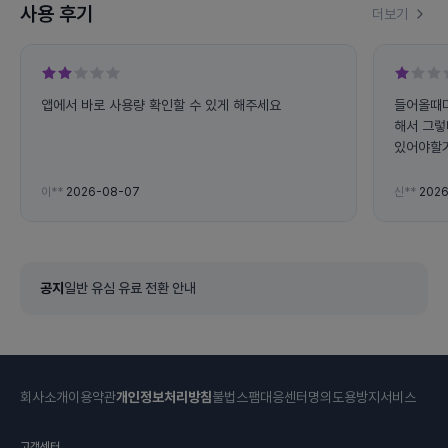
사용 후기
더보기
앱에서 바로 사용량 확인할 수 있게 해주세요
들어올때
해서 그렇
있어야할거
나오고 로
존재의의가
이**
2026-08-07
신**
2026
왜 있냐고
공지
일반 유심 유료 전환 안내
회사소개
이용약관
개인정보처리방침
불법스팸대응센터
명의도용방지서비스
고객센터