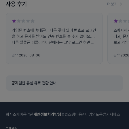
사용 후기
더보기
가입된 번호에 휴대폰이 다른 곳에 있어 번호로 로그인
조회자체가
을 하고 문자를 받아도 인증 번호를 볼 수가 없어요....
러고, 문
다른 알뜰폰 애플리케이션에서는 그냥 로그인 하면 사
보고 가입
용량 조회가 가능하는데 왜 전화번호로 로그인 하라고
하면 불편해요... 그리고 앱에서 자꾸 튕겨지고 문자 인
김**
2026-08-06
김**
2026
증 번호도 잘 오지도 않아요
공지
일반 유심 유료 전환 안내
회사소개
이용약관
개인정보처리방침
불법스팸대응센터
명의도용방지서비스
고객센터