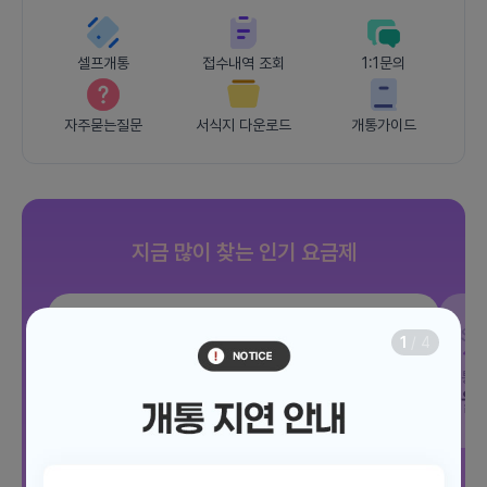
셀프개통
접수내역 조회
1:1문의
자주묻는질문
서식지 다운로드
개통가이드
지금 많이 찾는 인기 요금제
SKT
조이 음성자유 7GB
SK
1
/
4
데이터
7GB
통화 기본제공
문자 100건
통화
월 3,300원
월
/ 평생할인
전체보기