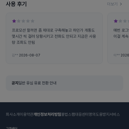
사용 후기
더보기
프로모션 할꺼면 좀 제대로 구축해놓고 하던가 개통도
매번 로그
몇시간 씩 걸려 당황시키고 전화도 안되고 지금은 사용
이걸 계속 
량 조회도 안됨
김**
2026-08-07
이**
2026
공지
일반 유심 유료 전환 안내
회사소개
이용약관
개인정보처리방침
불법스팸대응센터
명의도용방지서비스
고객센터