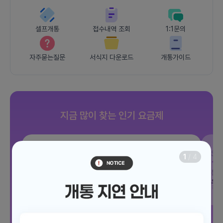
셀프개통
접수내역 조회
1:1문의
자주묻는질문
서식지 다운로드
개통가이드
지금 많이 찾는 인기 요금제
SKT
JOY 500분 30GB
SK
1
/
4
데이터
30GB
통화 500분
문자 100건
통화
월 12,100원
월
/ 평생할인
전체보기