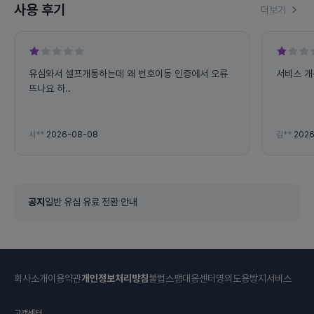
사용 후기
더보기
유심와서 셀프개통하는데 왜 번호이동 인증에서 오류
서비스 개
뜨나요 하..
서**
2026-08-08
김**
2026
공지
일반 유심 유료 전환 안내
회사소개
이용약관
개인정보처리방침
불법스팸대응센터
명의도용방지서비스
고객센터