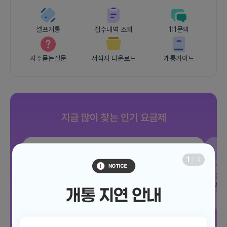
셀프개통
접수내역 조회
1:1문의
자주묻는질문
서식지 다운로드
개통가이드
지금 많이 찾는 인기 요금제
SKT
JOY 500분 30GB
SK
1
/
4
데이터
30GB
통화 500분
문자 100건
통화
월 12,100원
월
/ 평생할인
전체보기